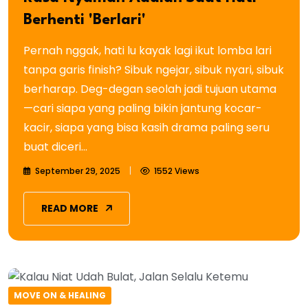
Berhenti 'Berlari'
Pernah nggak, hati lu kayak lagi ikut lomba lari
tanpa garis finish? Sibuk ngejar, sibuk nyari, sibuk
berharap. Deg-degan seolah jadi tujuan utama
—cari siapa yang paling bikin jantung kocar-
kacir, siapa yang bisa kasih drama paling seru
buat diceri...
September 29, 2025
1552 Views
READ MORE
MOVE ON & HEALING