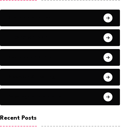
Cinta dan Karier
Tips Percintaan
Zodiak dan Cinta
Move On & Healing
Pasangan Romantis
Recent Posts