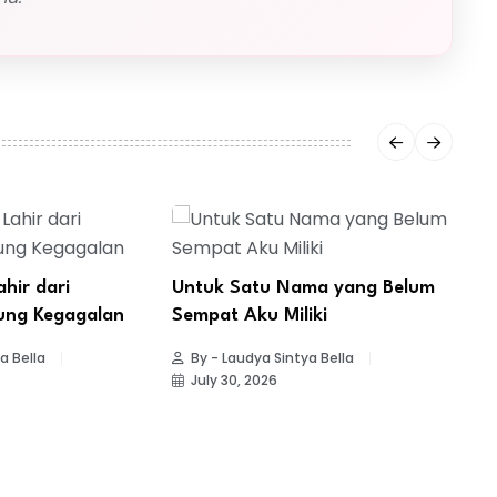
ahir dari
Untuk Satu Nama yang Belum
ung Kegagalan
Sempat Aku Miliki
B
M
a Bella
By - Laudya Sintya Bella
H
July 30, 2026