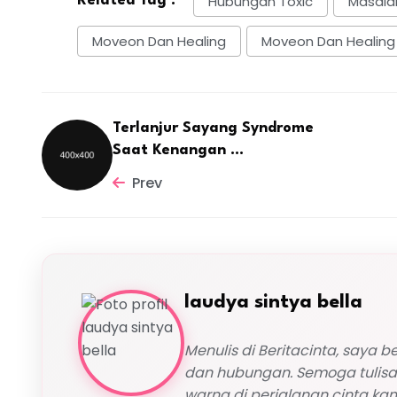
Hubungan Toxic
Masala
Related Tag :
Moveon Dan Healing
Moveon Dan Healing
Terlanjur Sayang Syndrome
Saat Kenangan ...
Prev
laudya sintya bella
Menulis di Beritacinta, saya be
dan hubungan. Semoga tulisa
warna di perjalanan cinta ka