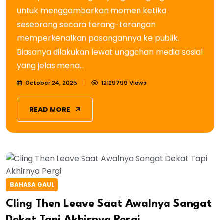
untuk menggambarkan momen ketika
seseorang secara terang-terangan
memperkenalkan pasangannya ke publik.
Biasanya dilakukan lewat unggahan media sosial
yang jelas mena...
October 24, 2025
12129799 Views
READ MORE
BAHASA GAUL
Cling Then Leave Saat Awalnya Sangat
Dekat Tapi Akhirnya Pergi