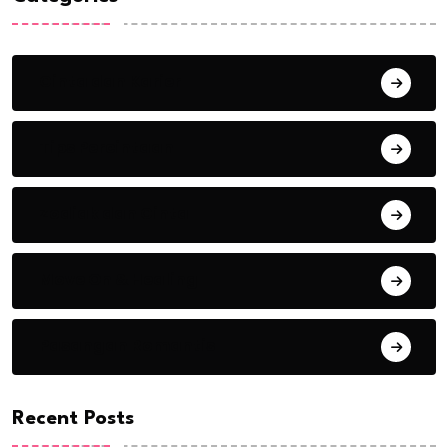
Cinta dan Karier
Tips Percintaan
Zodiak dan Cinta
Move On & Healing
Pasangan Romantis
Recent Posts